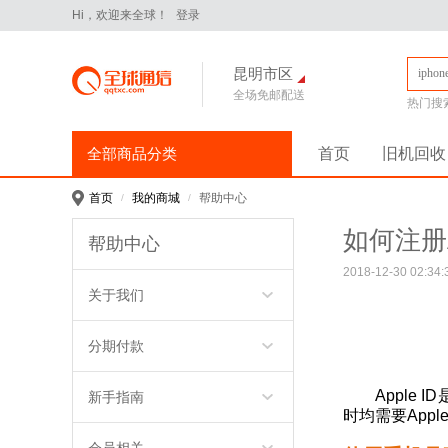
Hi，欢迎来全球！
登录
昆明市区
全场免邮配送
热门搜
全部商品分类
首页
旧机回收
手机通讯
>
iPhone16Pro
华为Pura70
华为 nova14 Pro
小米 15
平板电脑
>
小米 Pad 7 Pro 11.2英寸
华为 MatePad Pro 2025款
手机配件
>
保护膜
保护壳
数据线
华为
苹果
三星
电脑办公
>