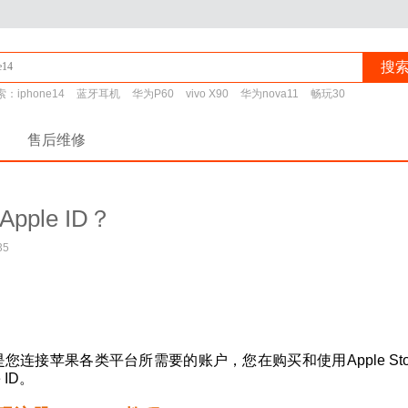
搜
索：
iphone14
蓝牙耳机
华为P60
vivo X90
华为nova11
畅玩30
售后维修